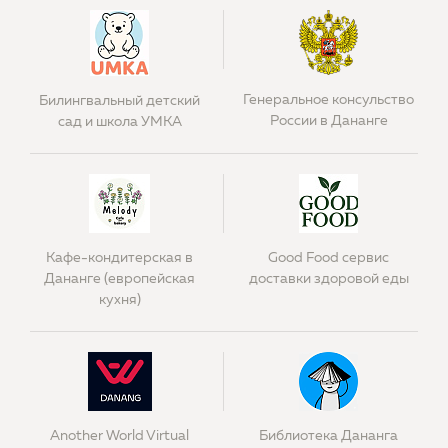
Генеральное консульство
Билингвальный детский
России в Дананге
сад и школа УМКА
Кафе-кондитерская в
Good Food сервис
Дананге (европейская
доставки здоровой еды
кухня)
Another World Virtual
Библиотека Дананга