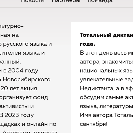
Новости
Партнёры
Команда
льтурно-
нная на
Тотальный диктан
 русского языка и
года.
ителей языка и
В этот день весь м
ранный.
автора, знакомить
 в 2004 году
национальных язык
а Новосибирского
увлекательные зад
 20 лет акция
Недиктанта, а в 
организует фонд
обсудим самые ак
активисты и
языка, литературы
В 2023 году
Имя автора Тоталь
щадках и онлайн по
сентября!