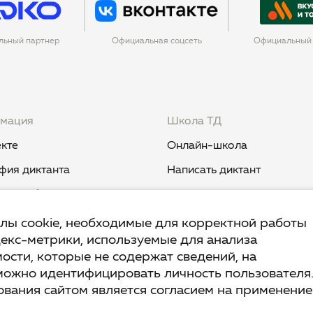
льный партнер
Официальная соцсеть
Официальный 
мация
Школа ТД
кте
Онлайн-школа
фия диктанта
Написать диктант
и и события
Курс «Никогда не пиши "ни
когда"»
вест TruD
йлы cookie, необходимые для корректной работы
декс-метрики, используемые для анализа
Курс «Мыш кродеться»
ык
ости, которые не содержат сведений, на
Курс «Русская пунктуация:
ант.Дети
можно идентифицировать личность пользователя
болевые точки... и двоеточ
вания сайтом является согласием на применение
ы и ответы
Курс «Я пишу - мне отвеча