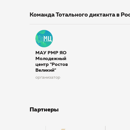
Команда Тотального диктанта в Ро
МАУ РМР ЯО
Молодежный
центр "Ростов
Великий"
организатор
Партнеры