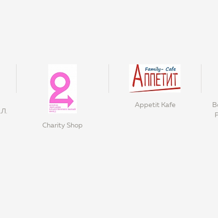
Appetit Kafe
В
.Л.
Charity Shop