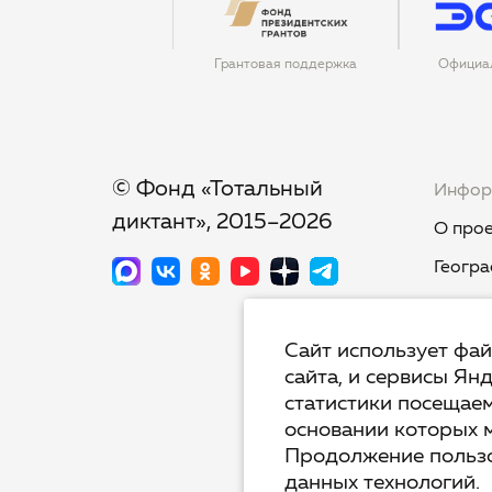
Грантовая поддержка
Официа
© Фонд «Тотальный
Инфор
диктант», 2015–2026
О прое
Геогра
Новост
Тест-к
Сайт использует фа
сайта, и сервисы Ян
Тот.Яз
статистики посещаем
Недикт
основании которых 
Продолжение пользо
Вопрос
данных технологий.