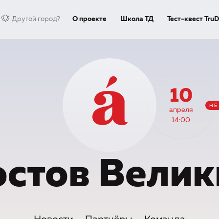
Другой город?
О проекте
Школа ТД
Тест-квест TruD
Недиктант.Дети
Столица
Тексты дик
10
НЕ
апреля
14:00
остов Велик